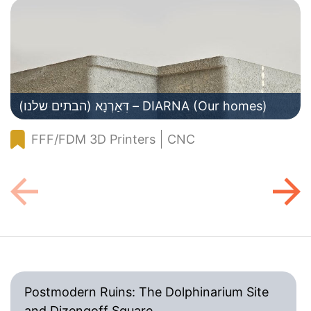
(הבתים שלנו) דִּאַרְנָא – DIARNA (Our homes)
FFF/FDM 3D Printers
CNC
Postmodern Ruins: The Dolphinarium Site
and Dizengoff Square