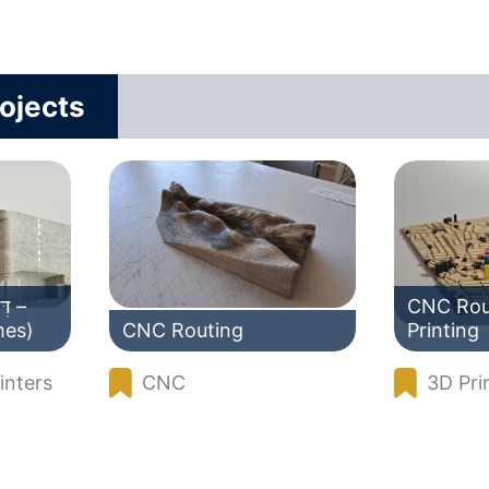
ojects
CNC Rou
mes)
CNC Routing
Printing
inters
CNC
3D Pri