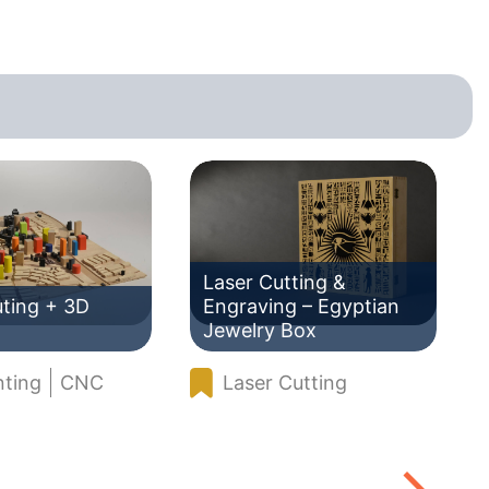
Laser Cutting &
ting + 3D
Engraving – Egyptian
Jewelry Box
nting
CNC
Laser Cutting