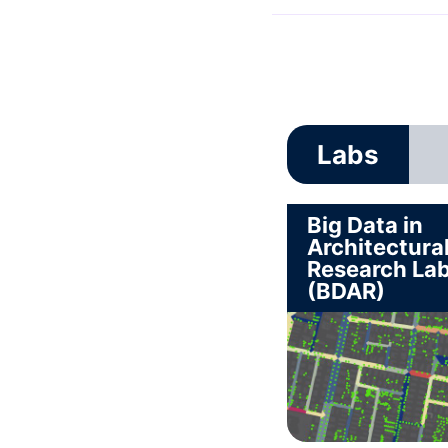
Labs
Big Data in
Architectura
Research La
(BDAR)