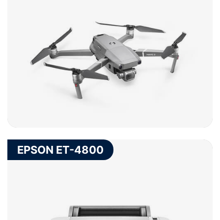
Staff
E-School
News
EPSON ET-4800
Contact